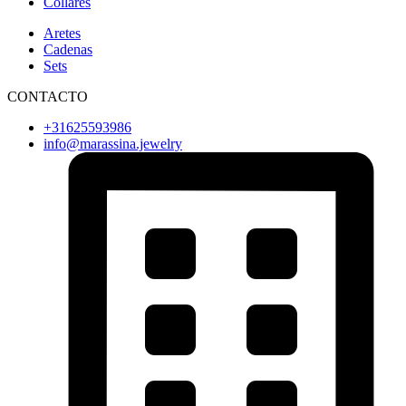
Collares
Aretes
Cadenas
Sets
CONTACTO
+31625593986
info@marassina.jewelry