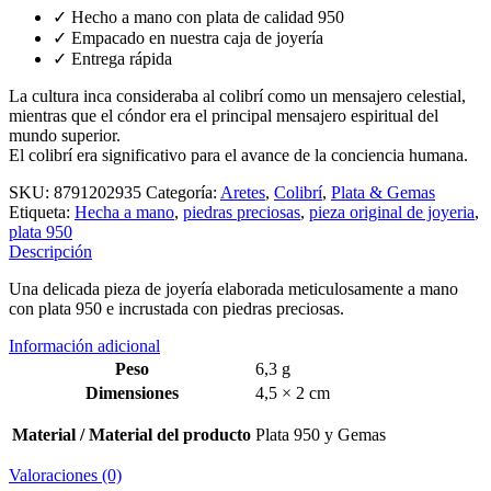
✓ Hecho a mano con plata de calidad 950
✓ Empacado en nuestra caja de joyería
✓ Entrega rápida
La cultura inca consideraba al colibrí como un mensajero celestial,
mientras que el cóndor era el principal mensajero espiritual del
mundo superior.
El colibrí era significativo para el avance de la conciencia humana.
SKU:
8791202935
Categoría:
Aretes
,
Colibrí
,
Plata & Gemas
Etiqueta:
Hecha a mano
,
piedras preciosas
,
pieza original de joyeria
,
plata 950
Descripción
Una delicada pieza de joyería elaborada meticulosamente a mano
con plata 950 e incrustada con piedras preciosas.
Información adicional
Peso
6,3 g
Dimensiones
4,5 × 2 cm
Material / Material del producto
Plata 950 y Gemas
Valoraciones (0)