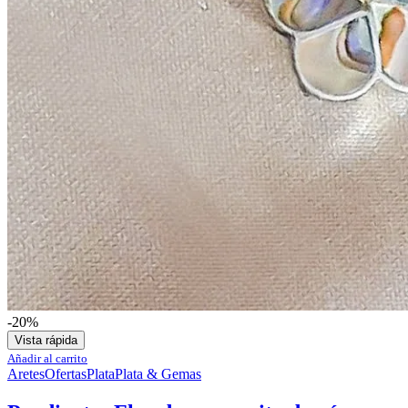
-20%
Vista rápida
Añadir al carrito
Aretes
Ofertas
Plata
Plata & Gemas