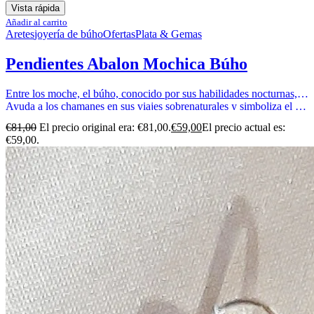
Vista rápida
Añadir al carrito
Aretes
joyería de búho
Ofertas
Plata & Gemas
Pendientes Abalon Mochica Búho
Entre los moche, el búho, conocido por sus habilidades nocturnas, se representa en cerámica y metal.
Ayuda a los chamanes en sus viajes sobrenaturales y simboliza el poder sagrado, conectando a individuos concretos con el mundo divino.
€
81,00
El precio original era: €81,00.
€
59,00
El precio actual es:
€59,00.