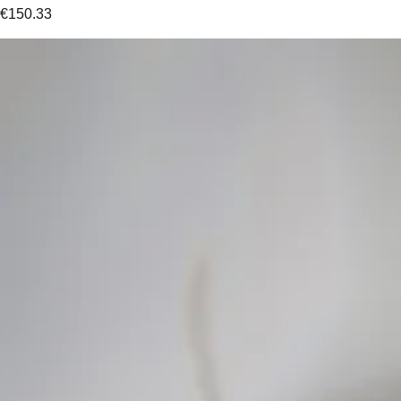
€
150.33