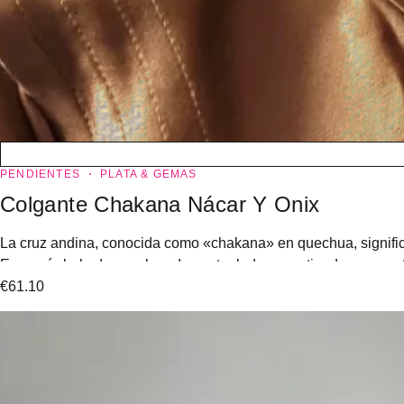
PENDIENTES
PLATA & GEMAS
Colgante Chakana Nácar Y Onix
La cruz andina, conocida como «chakana» en quechua, signific
Es un símbolo de escalera de cuatro lados, que tiende un puente 
€
61.10