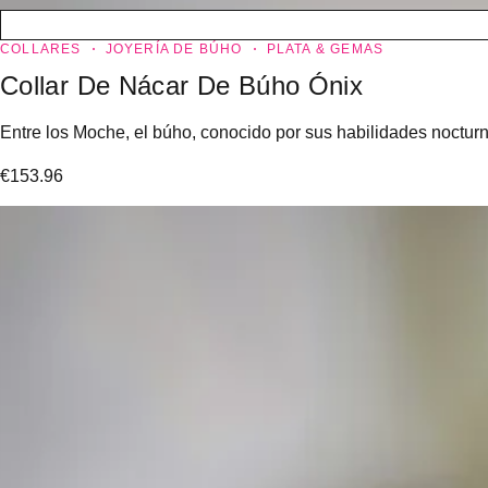
COLLARES
JOYERÍA DE BÚHO
PLATA & GEMAS
Collar De Nácar De Búho Ónix
Entre los Moche, el búho, conocido por sus habilidades noctur
€
153.96