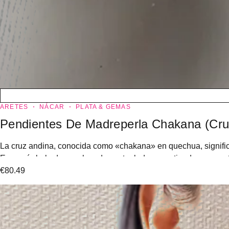
ARETES
NÁCAR
PLATA & GEMAS
Pendientes De Madreperla Chakana (Cru
La cruz andina, conocida como «chakana» en quechua, signific
Es un símbolo de escalera de cuatro lados, que tiende un puente 
€
80.49