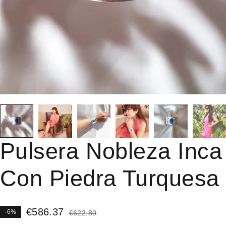
Pulsera Nobleza Inca
Con Piedra Turquesa
€
586.37
-6%
€
622.80