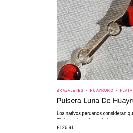
BRAZALETES
HUAYRURO
PLATA
Pulsera Luna De Huayr
Los nativos peruanos consideran que 
Elaboran brazaletes de huayruro para
€
126.91