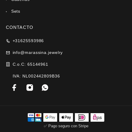
Sets
CONTACTO
+31625593986
info@marassina.jewelry
C.o.C: 65144961
IVA: NL002442809B36
✅ Pago seguro con Stripe