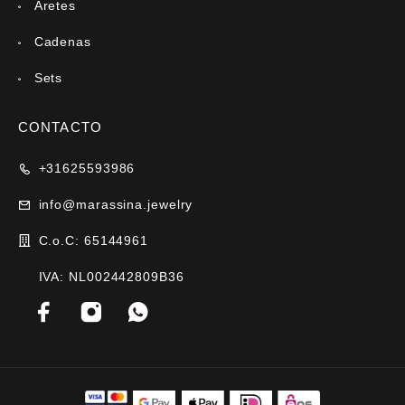
Aretes
Cadenas
Sets
CONTACTO
+31625593986
info@marassina.jewelry
C.o.C: 65144961
IVA: NL002442809B36